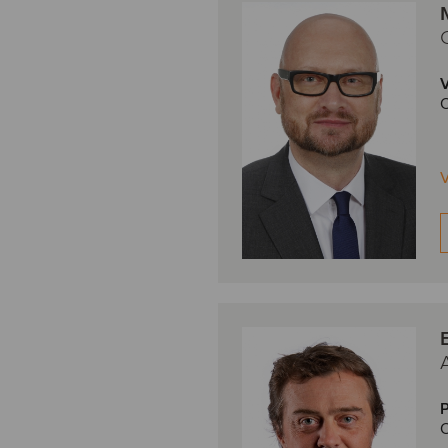
V
O
V
P
O