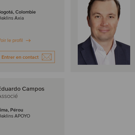
ogotá, Colombie
aklins Axia
oir le profil
Entrer en contact
Eduardo Campos
Associé
ima, Pérou
Oaklins APOYO