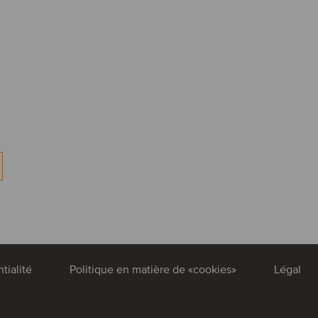
tialité
Politique en matière de «cookies»
Légal