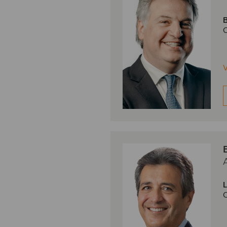
B
O
V
L
L'ÉQUIPE