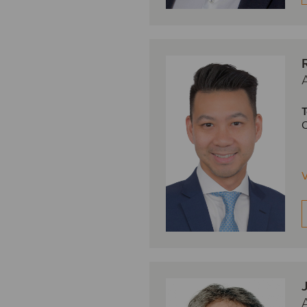
T
O
V