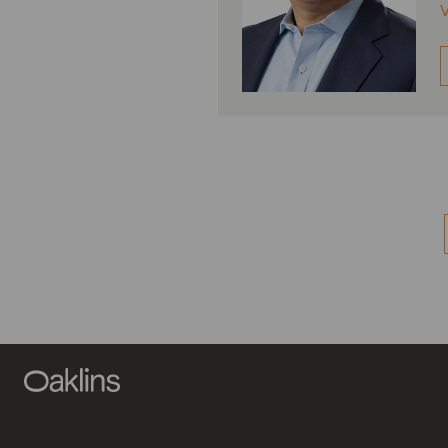
V
Les relation
favorisent l