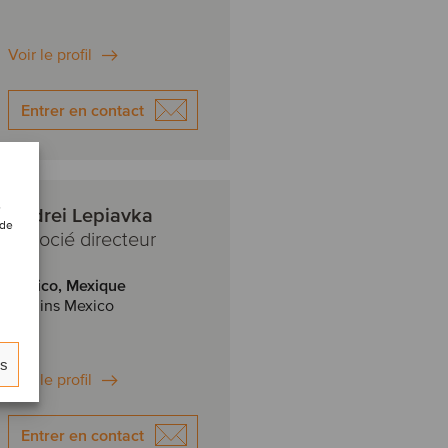
Voir le profil
Entrer en contact
e
Andrei Lepiavka
 de
Associé directeur
Mexico, Mexique
Oaklins Mexico
es
Voir le profil
Entrer en contact