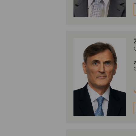
Z
O
V