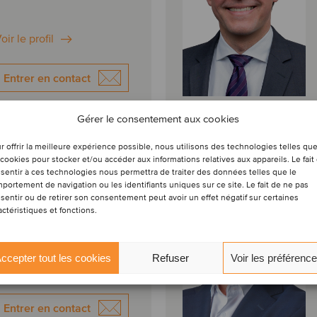
oir le profil
Entrer en contact
Gérer le consentement aux cookies
r offrir la meilleure expérience possible, nous utilisons des technologies telles qu
Eamonn Hayes
 cookies pour stocker et/ou accéder aux informations relatives aux appareils. Le fait
Associé directeur
sentir à ces technologies nous permettra de traiter des données telles que le
portement de navigation ou les identifiants uniques sur ce site. Le fait de ne pas
sentir ou de retirer son consentement peut avoir un effet négatif sur certaines
ublin, Irlande
actéristiques et fonctions.
aklins Capnua
ccepter tout les cookies
Refuser
Voir les préférenc
oir le profil
Entrer en contact