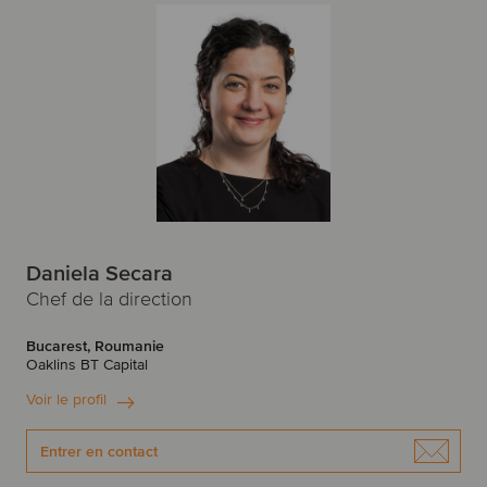
K
J
Korea
Jacksonville
L
L
Lettonie
Lima
Lituanie
Lisbonne
Londres
Los Angeles
M
Daniela Secara
M
Maroc
Mexique
Chef de la direction
Madrid
Manchester
N
Bucarest, Roumanie
Oaklins BT Capital
Melbourne
Mexico
Norvège
Voir le profil
Milan
Montréal
Entrer en contact
P
Mumbai