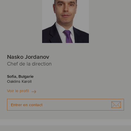
Dallas
Dublin
Espagne
Estonie
E
États-Unis
Edinburgh
F
F
Finlande
France
Nasko Jordanov
Francfort
I
Chef de la direction
H
Inde
Irlande
Sofia, Bulgarie
Oaklins Karoll
Israël
Hambourg
Italie
Helsinki
Voir le profil
J
I
Entrer en contact
Japon
Irvine
Istanbul