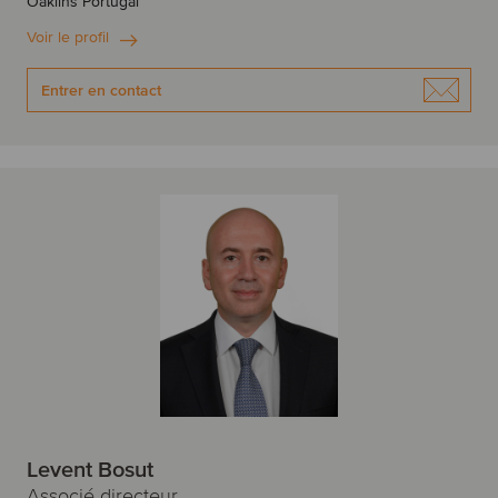
Oaklins Portugal
Varsovie
Vienne
Voir le profil
Vilnius
Entrer en contact
Z
Zagreb
Zurich
Levent Bosut
Associé directeur