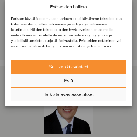
Senior Advisor
Evästeiden hallinta
Amsterdam, Alankomaat
Parhaan käyttäjäkokemuksen tarjoamiseksi käytämme teknologioita,
Oaklins Netherlands
kuten evästeitä, tallentaaksemme ja/tai hyödyntääksemme
Näytä profiili
laitetietoja. Näiden teknologioiden hyväksyminen antaa meille
mahdollisuuden käsitellä dataa, kuten selauskäyttäytymistä ja
yksilöllisiä tunnistetietoja tällä sivustolla. Evästeiden estäminen voi
Ota yhteyttä
vaikuttaa haitallisesti tiettyihin ominaisuuksiin ja toimintoihin.
Salli kaikki evästeet
Estä
Tarkista evästeasetukset