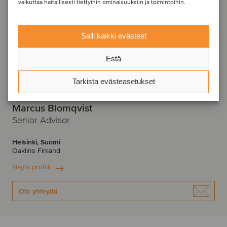
vaikuttaa haitallisesti tiettyihin ominaisuuksiin ja toimintoihin.
Salli kaikki evästeet
Estä
Tarkista evästeasetukset
Marcus Blomqvist
Senior Advisor
Helsinki, Suomi
Oaklins Finland
Näytä profiili
Ota yhteyttä