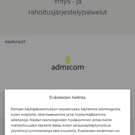
Yritys - ja
rahoitusjärjestelypalvelut
OSAPUOLET
Evästeiden hallinta
Ota yhteyttä transaktiotiimiin
Parhaan käyttäjäkokemuksen tarjoamiseksi käytämme teknologioita,
kuten evästeitä, tallentaaksemme ja/tai hyödyntääksemme
laitetietoja. Näiden teknologioiden hyväksyminen antaa meille
mahdollisuuden käsitellä dataa, kuten selauskäyttäytymistä ja
yksilöllisiä tunnistetietoja tällä sivustolla. Evästeiden estäminen voi