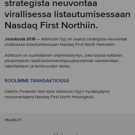
strategista neuvontaa
virallisessa listautumisessaan
Nasdaq First Northiin.
Joulukuuta 2018
— Admicom Oyj on saanut strategista neuvontaa
virallisessa listautumisessaan Nasdaq First North Helsinkiin.
Admicom on suomalainen ohjelmistoyritys, joka tarjoaa kattavan
pilvipohjaisen SaaS-toiminnanohjausjärjestelmän talotekniikan,
rakentamisen ja teollisuuden aloille.
ROOLIMME TRANSAKTIOSSA
Oaklins Finlandin tiimi toimi Admicom Oyj:n hyväksyttynä
neuvonantajana Nasdaq First North Helsingissä.
PALVELUT