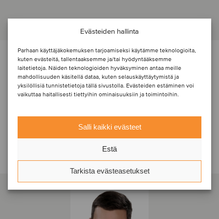
Evästeiden hallinta
Parhaan käyttäjäkokemuksen tarjoamiseksi käytämme teknologioita,
OSAPUOLET
kuten evästeitä, tallentaaksemme ja/tai hyödyntääksemme
laitetietoja. Näiden teknologioiden hyväksyminen antaa meille
mahdollisuuden käsitellä dataa, kuten selauskäyttäytymistä ja
yksilöllisiä tunnistetietoja tällä sivustolla. Evästeiden estäminen voi
vaikuttaa haitallisesti tiettyihin ominaisuuksiin ja toimintoihin.
Salli kaikki evästeet
Estä
Ota yhteyttä transaktiotiimiin
Tarkista evästeasetukset