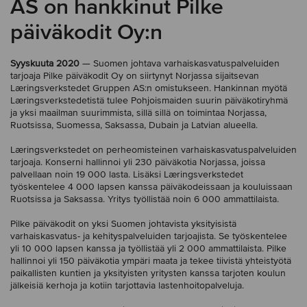
AS on hankkinut Pilke
päiväkodit Oy:n
Syyskuuta 2020
— Suomen johtava varhaiskasvatuspalveluiden
tarjoaja Pilke päiväkodit Oy on siirtynyt Norjassa sijaitsevan
Læringsverkstedet Gruppen AS:n omistukseen. Hankinnan myötä
Læringsverkstedetistä tulee Pohjoismaiden suurin päiväkotiryhmä
ja yksi maailman suurimmista, sillä sillä on toimintaa Norjassa,
Ruotsissa, Suomessa, Saksassa, Dubain ja Latvian alueella.
Læringsverkstedet on perheomisteinen varhaiskasvatuspalveluiden
tarjoaja. Konserni hallinnoi yli 230 päiväkotia Norjassa, joissa
palvellaan noin 19 000 lasta. Lisäksi Læringsverkstedet
työskentelee 4 000 lapsen kanssa päiväkodeissaan ja kouluissaan
Ruotsissa ja Saksassa. Yritys työllistää noin 6 000 ammattilaista.
Pilke päiväkodit on yksi Suomen johtavista yksityisistä
varhaiskasvatus- ja kehityspalveluiden tarjoajista. Se työskentelee
yli 10 000 lapsen kanssa ja työllistää yli 2 000 ammattilaista. Pilke
hallinnoi yli 150 päiväkotia ympäri maata ja tekee tiivistä yhteistyötä
paikallisten kuntien ja yksityisten yritysten kanssa tarjoten koulun
jälkeisiä kerhoja ja kotiin tarjottavia lastenhoitopalveluja.