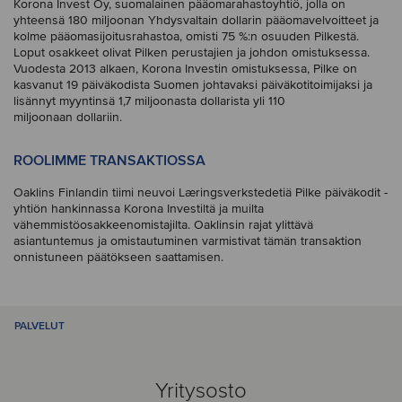
Korona Invest Oy, suomalainen pääomarahastoyhtiö, jolla on
yhteensä 180 miljoonan Yhdysvaltain dollarin pääomavelvoitteet ja
kolme pääomasijoitusrahastoa, omisti 75 %:n osuuden Pilkestä.
Loput osakkeet olivat Pilken perustajien ja johdon omistuksessa.
Vuodesta 2013 alkaen, Korona Investin omistuksessa, Pilke on
kasvanut 19 päiväkodista Suomen johtavaksi päiväkotitoimijaksi ja
lisännyt myyntinsä 1,7 miljoonasta dollarista yli 110
miljoonaan dollariin.
ROOLIMME TRANSAKTIOSSA
Oaklins Finlandin tiimi neuvoi Læringsverkstedetiä Pilke päiväkodit -
yhtiön hankinnassa Korona Investiltä ja muilta
vähemmistöosakkeenomistajilta. Oaklinsin rajat ylittävä
asiantuntemus ja omistautuminen varmistivat tämän transaktion
onnistuneen päätökseen saattamisen.
PALVELUT
Yritysosto