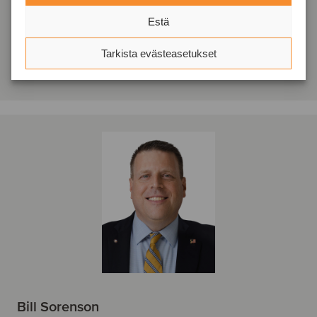
Oaklins Heritage
Estä
Näytä profiili
Tarkista evästeasetukset
Ota yhteyttä
Bill Sorenson