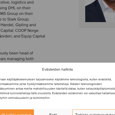
tive, logistics and
sing DHL on their
 IMS Group on their
e to Stark Group;
 Handel, Gipling and
d Capital; COOP Norge
orden; and Equip Capital
ously been head of
years managing both
that, he worked for
Evästeiden hallinta
an Francisco. Nikolai has
A in Finance from the
haan käyttäjäkokemuksen tarjoamiseksi käytämme teknologioita, kuten evästeitä,
ancial analyst (CFA).
lentaaksemme ja/tai hyödyntääksemme laitetietoja. Näiden teknologioiden
äksyminen antaa meille mahdollisuuden käsitellä dataa, kuten selauskäyttäytymistä
ilöllisiä tunnistetietoja tällä sivustolla. Evästeiden estäminen voi vaikuttaa haitallises
ttyihin ominaisuuksiin ja toimintoihin.
alli kaikki evästeet
Estä
Tarkista evästeasetuks