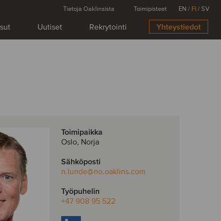
Tietoja Oaklinsista
Toimipisteet
EN
/
FI
/
SV
isut
Uutiset
Rekrytointi
Yhteystiedot
Toimipaikka
Oslo, Norja
Sähköposti
n.lunde
@no.oaklins.com
Työpuhelin
+47 908 95 522