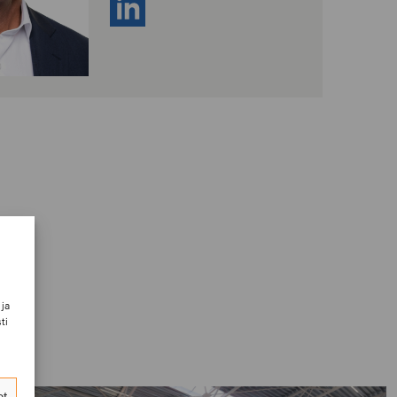
 ja
ti
et