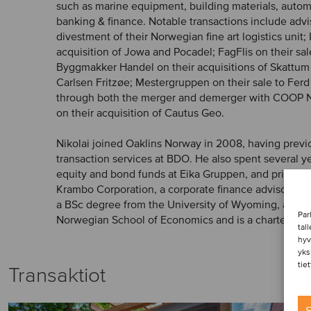
such as marine equipment, building materials, automo
banking & finance. Notable transactions include advi
divestment of their Norwegian fine art logistics unit;
acquisition of Jowa and Pocadel; FagFlis on their sal
Byggmakker Handel on their acquisitions of Skattum
Carlsen Fritzøe; Mestergruppen on their sale to Fer
through both the merger and demerger with COOP N
on their acquisition of Cautus Geo.
Nikolai joined Oaklins Norway in 2008, having previ
transaction services at BDO. He also spent several 
equity and bond funds at Eika Gruppen, and prior to 
Krambo Corporation, a corporate finance advisor in S
a BSc degree from the University of Wyoming, an MB
Par
Norwegian School of Economics and is a chartered fin
tal
hyv
yks
tie
Transaktiot
S