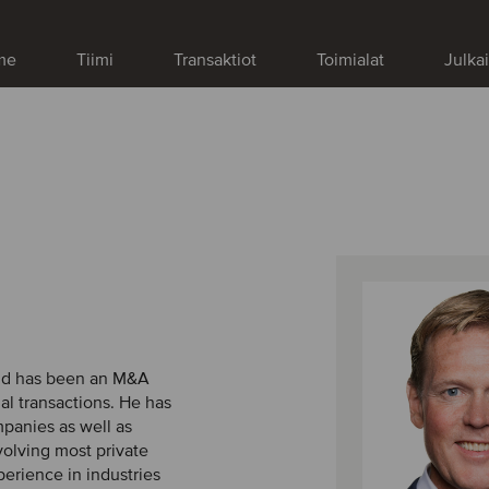
me
Tiimi
Transaktiot
Toimialat
Julka
and has been an M&A
al transactions. He has
mpanies as well as
volving most private
perience in industries