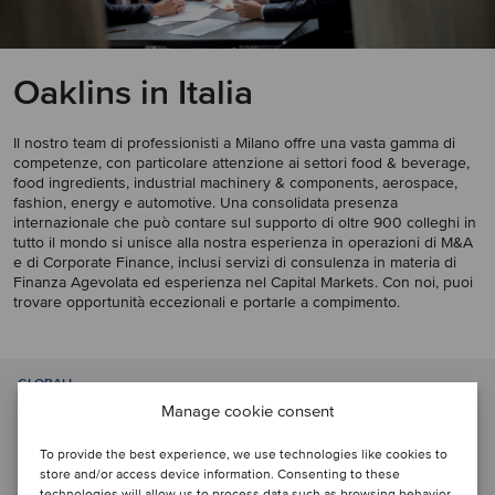
Oaklins in Italia
Il nostro team di professionisti a Milano offre una vasta gamma di
competenze, con particolare attenzione ai settori food & beverage,
food ingredients, industrial machinery & components, aerospace,
fashion, energy e automotive. Una consolidata presenza
internazionale che può contare sul supporto
di oltre 900
colleghi in
tutto il mondo si unisce alla nostra esperienza in operazioni di M&A
e di Corporate Finance, inclusi servizi di consulenza in materia di
Finanza Agevolata ed esperienza nel Capital Markets. Con noi, puoi
trovare opportunità eccezionali e portarle a compimento.
GLOBALI
Manage cookie consent
500
To provide the best experience, we use technologies like cookies to
store and/or access device information. Consenting to these
technologies will allow us to process data such as browsing behavior