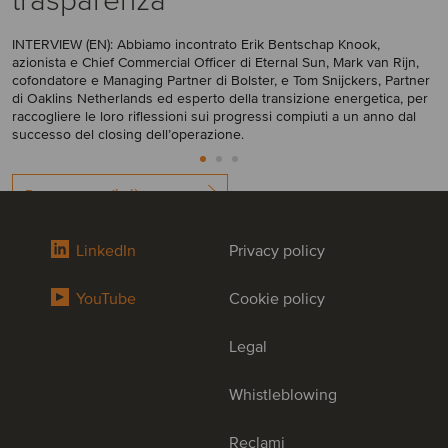
trasparenza
INTERVIEW (EN): Abbiamo incontrato Erik Bentschap Knook,
azionista e Chief Commercial Officer di Eternal Sun, Mark van Rijn,
cofondatore e Managing Partner di Bolster, e Tom Snijckers, Partner
di Oaklins Netherlands ed esperto della transizione energetica, per
raccogliere le loro riflessioni sui progressi compiuti a un anno dal
successo del closing dell’operazione.
Per saperne di più
LinkedIn
Privacy policy
YouTube
Cookie policy
L'impegno fa la
Legal
differenza
Whistleblowing
Siamo professionisti di M&A e consulenza
Reclami