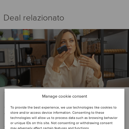
Deal relazionato
TMT
Manage cookie consent
Almaviva has completed a
To provide the best experience, we use technologies like cookies to
voluntary public tender offer for
store and/or access device information. Consenting to these
technologies will allow us to process data such as browsing behavior
Almawave
or unique IDs on this site. Not consenting or withdrawing consent
may adversely affect certain features and functions.