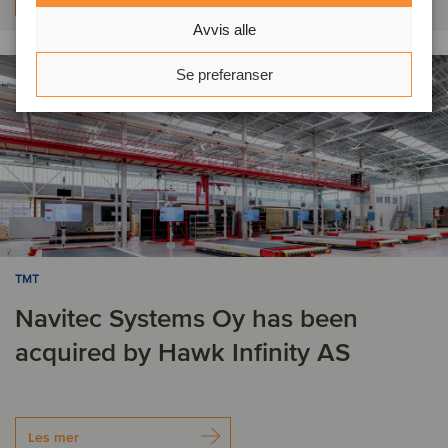
Avvis alle
Se preferanser
TMT
Navitec Systems Oy has been
acquired by Hawk Infinity AS
Les mer