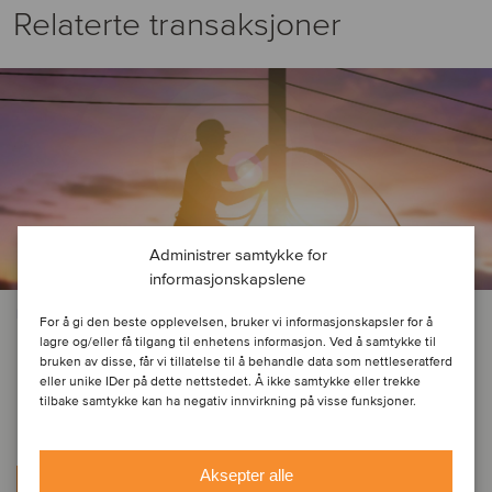
Relaterte transaksjoner
Administrer samtykke for
informasjonskapslene
MASKINER OG KOMPONENTER
For å gi den beste opplevelsen, bruker vi informasjonskapsler for å
lagre og/eller få tilgang til enhetens informasjon. Ved å samtykke til
Clearfield, Inc. has divested Nestor
bruken av disse, får vi tillatelse til å behandle data som nettleseratferd
eller unike IDer på dette nettstedet. Å ikke samtykke eller trekke
Cables Oy
tilbake samtykke kan ha negativ innvirkning på visse funksjoner.
Aksepter alle
Les mer