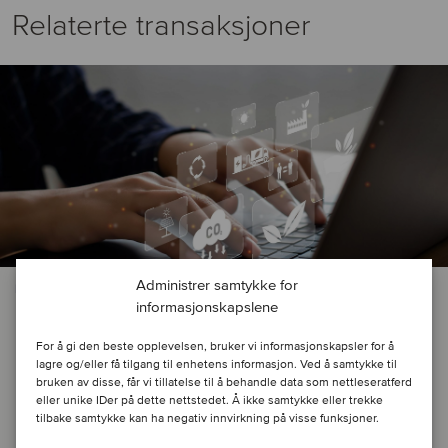
Relaterte transaksjoner
Administrer samtykke for
BYGG & ANLEGG
informasjonskapslene
Guard has strengthened its Danish
For å gi den beste opplevelsen, bruker vi informasjonskapsler for å
platform with the acquisition of
lagre og/eller få tilgang til enhetens informasjon. Ved å samtykke til
bruken av disse, får vi tillatelse til å behandle data som nettleseratferd
Holtec
eller unike IDer på dette nettstedet. Å ikke samtykke eller trekke
tilbake samtykke kan ha negativ innvirkning på visse funksjoner.