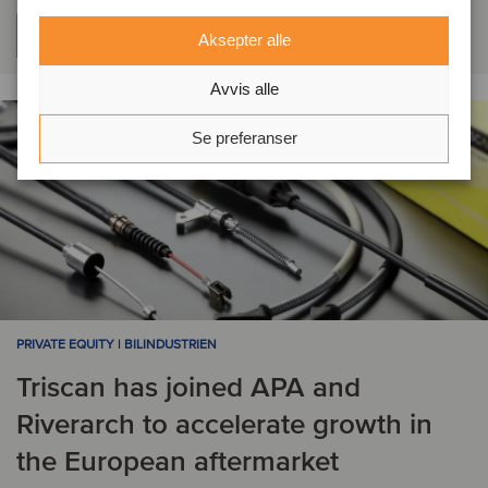
Les mer
Aksepter alle
Avvis alle
Se preferanser
PRIVATE EQUITY | BILINDUSTRIEN
Triscan has joined APA and
Riverarch to accelerate growth in
the European aftermarket