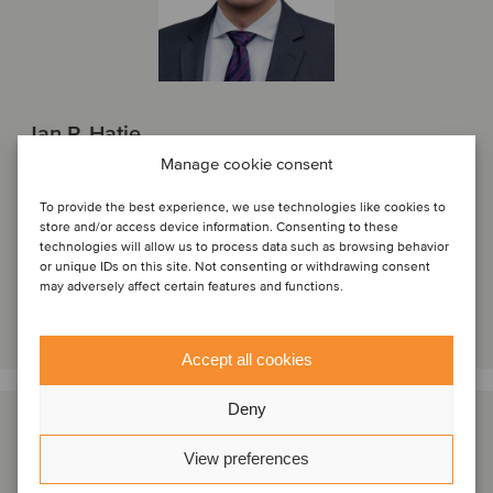
Jan P. Hatje
Executive Board Member
Manage cookie consent
Hamburg, Deutschland
To provide the best experience, we use technologies like cookies to
Oaklins Germany
store and/or access device information. Consenting to these
technologies will allow us to process data such as browsing behavior
Kurzprofil
or unique IDs on this site. Not consenting or withdrawing consent
may adversely affect certain features and functions.
Kontaktieren
Accept all cookies
Deny
View preferences