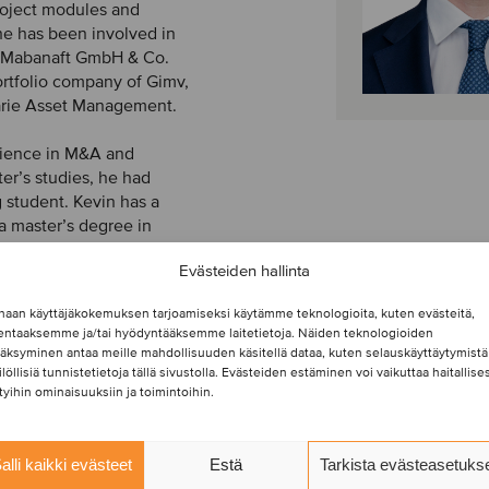
project modules and
e has been involved in
y Mabanaft GmbH & Co.
ortfolio company of Gimv,
rie Asset Management.
erience in M&A and
er’s studies, he had
 student. Kevin has a
a master’s degree in
l of Management in
Evästeiden hallinta
two semesters abroad in
haan käyttäjäkokemuksen tarjoamiseksi käytämme teknologioita, kuten evästeitä,
lentaaksemme ja/tai hyödyntääksemme laitetietoja. Näiden teknologioiden
äksyminen antaa meille mahdollisuuden käsitellä dataa, kuten selauskäyttäytymistä
ilöllisiä tunnistetietoja tällä sivustolla. Evästeiden estäminen voi vaikuttaa haitallises
ttyihin ominaisuuksiin ja toimintoihin.
alli kaikki evästeet
Estä
Tarkista evästeasetuks