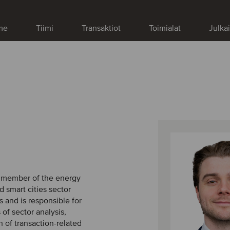
me
Tiimi
Transaktiot
Toimialat
Julka
a member of the energy
nd smart cities sector
 and is responsible for
 of sector analysis,
 of transaction-related