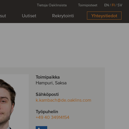
Tietoja Oaklinsista
Toimipisteet
EN
/
FI
/
SV
isut
Uutiset
Rekrytointi
Yhteystiedot
Toimipaikka
Hampuri, Saksa
Sähköposti
k.kambach
@de.oaklins.com
Työpuhelin
+49 40 34914154