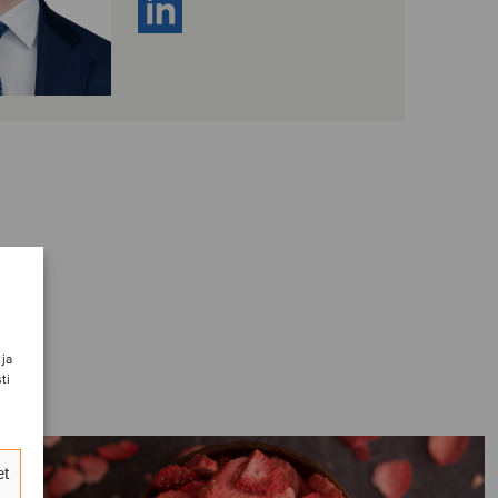
 ja
ti
et