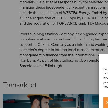
materials. He also takes responsibility for selected 
manages these independently. Recent transactions h
include the acquisition of WESTFA Energy GmbH b
KG, the acquisition of LET Gruppe by E.GRUPPE, a p
and the acquisition of FORLIANCE GmbH by Macqua
Prior to joining Oaklins Germany, Kevin gained exp
compliance at a renowned audit firm. During his mast
supported Oaklins Germany as an intern and working
bachelor’s degree in international management and 
management & finance from the International Schoo
Hamburg. As part of his studies, he also completed 
Barcelona and Edinburgh.
Par
tal
hyv
yks
Transaktiot
tie
S