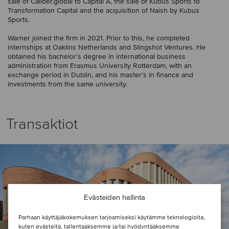
sale of Caliber.global to Capital A, the sale of Kubus Sports to
Transformation Capital and the acquisition of Naish by Kubus
Sports.
Warner joined the firm in 2021. Prior to this, he completed
internships at Oaklins Netherlands and Slingshot Ventures. He
obtained his bachelor’s degree in international business
administration from Erasmus University Rotterdam, with an
exchange period in Dublin, and his master’s in finance and
investments from the same university.
Transaktiot
Evästeiden hallinta
Parhaan käyttäjäkokemuksen tarjoamiseksi käytämme teknologioita,
kuten evästeitä, tallentaaksemme ja/tai hyödyntääksemme