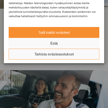
laitetietoja. Näiden teknologioiden hyväksyminen antaa meille
mahdollisuuden käsitellä dataa, kuten selauskäyttäytymistä ja
yksilöllisiä tunnistetietoja tällä sivustolla. Evästeiden estäminen voi
PÄÄOMASIJOITTAMINEN | LIIKETOIMINNAN TUKIPALVELUT |
vaikuttaa haitallisesti tiettyihin ominaisuuksiin ja toimintoihin.
RAKENTAMINEN & INSINÖÖRIPALVELUT
Smile Invest has acquired RB+
Salli kaikki evästeet
Groep
Estä
Tarkista evästeasetukset
Lue lisää