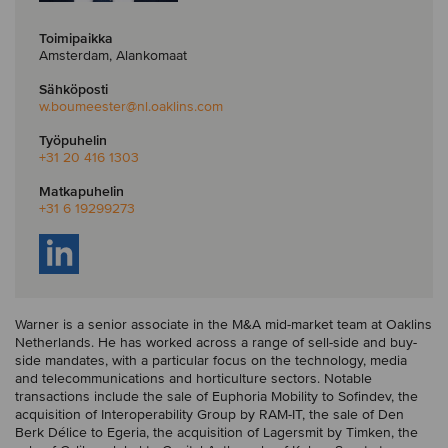
Toimipaikka
Amsterdam, Alankomaat
Sähköposti
w.boumeester
@nl.oaklins.com
Työpuhelin
+31 20 416 1303
Matkapuhelin
+31 6 19299273
Warner is a senior associate in the M&A mid-market team at Oaklins
Netherlands. He has worked across a range of sell-side and buy-
side mandates, with a particular focus on the technology, media
and telecommunications and horticulture sectors. Notable
transactions include the sale of Euphoria Mobility to Sofindev, the
acquisition of Interoperability Group by RAM-IT, the sale of Den
Berk Délice to Egeria, the acquisition of Lagersmit by Timken, the