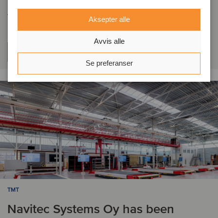
AIS
Aksepter alle
Avvis alle
Les mer
Se preferanser
TMT
Navitec Systems Oy has been