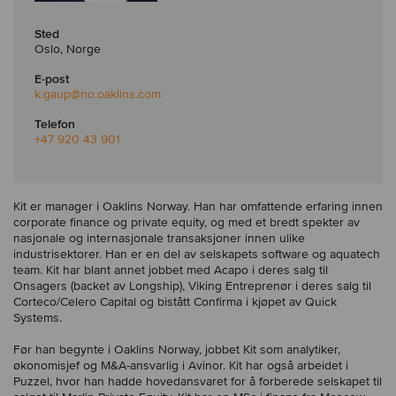
Sted
Oslo, Norge
E-post
k.gaup
@no.oaklins.com
Telefon
+47 920 43 901
Kit er manager i Oaklins Norway. Han har omfattende erfaring innen
corporate finance og private equity, og med et bredt spekter av
nasjonale og internasjonale transaksjoner innen ulike
industrisektorer. Han er en del av selskapets software og aquatech
team. Kit har blant annet jobbet med Acapo i deres salg til
Onsagers (backet av Longship), Viking Entreprenør i deres salg til
Corteco/Celero Capital og bistått Confirma i kjøpet av Quick
Systems.
Før han begynte i Oaklins Norway, jobbet Kit som analytiker,
økonomisjef og M&A-ansvarlig i Avinor. Kit har også arbeidet i
Puzzel, hvor han hadde hovedansvaret for å forberede selskapet til