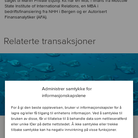
salget til Marlin Private Equity. Kit har en MSc i finans fra Moscow
State Institute of International Relations, en MBA i
bedriftsfinansiering fra NHH i Bergen og er Autorisert
Finansanalytiker (AFA).
Relaterte transaksjoner
Administrer samtykke for
informasjonskapslene
For å gi den beste opplevelsen, bruker vi informasjonskapsler for å
lagre og/eller få tilgang til enhetens informasjon. Ved å samtykke til
bruken av disse, får vi tillatelse til å behandle data som nettleseratferd
MASKINER OG KOMPONENTER
eller unike IDer på dette nettstedet. Å ikke samtykke eller trekke
tilbake samtykke kan ha negativ innvirkning på visse funksjoner.
Imenco Aqua has been acquired by