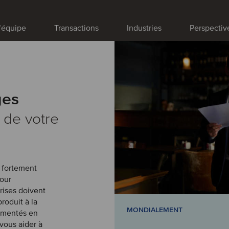
’équipe
Transactions
Industries
Perspectiv
ges
 de votre
t fortement
Pour
rises doivent
produit à la
MONDIALEMENT
rimentés en
vous aider à