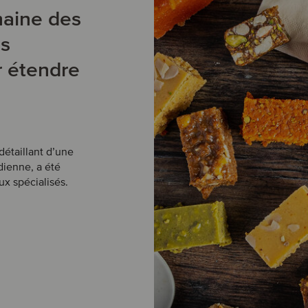
maine des
és
r étendre
étaillant d’une
dienne, a été
x spécialisés.