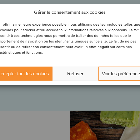
Gérer le consentement aux cookies
ised an
r offrir la meilleure expérience possible, nous utilisons des technologies telles qu
el
«As family shareholders, with limited experience in M&A, we decided t
 cookies pour stocker et/ou accéder aux informations relatives aux appareils. Le fait
oint Oaklins' team in Belgium to help us in our search for a suitable, l
Harmonium
sentir à ces technologies nous permettra de traiter des données telles que le
growth
rm partner. The team quickly proved to be a reliable advisor, that speaks 
.
portement de navigation ou les identifiants uniques sur ce site. Le fait de ne pas
sentir ou de retirer son consentement peut avoir un effet négatif sur certaines
language of us as entrepreneurs, as well as that of financial and strategi
unt to fuel
actéristiques et fonctions.
nvestors. In the end they managed to secure a deal that benefits all parti
trengthen the
around the table.»
ccepter tout les cookies
Refuser
Voir les préférenc
Bert Lodewyckx
CEO, Lodewijckx Group