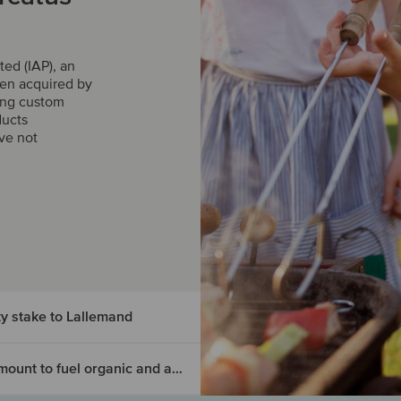
ted (IAP), an
een acquired by
ing custom
ducts
ave not
ty stake to Lallemand
Domaine Pinnacle has raised an undisclosed amount to fuel organic and acquisitive growth
Inc. has