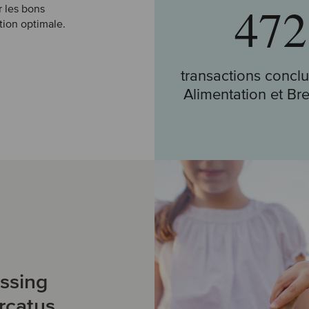
472
r les bons
ation optimale.
transactions concl
Alimentation et Br
Allez à nos transac
essing
rcatus