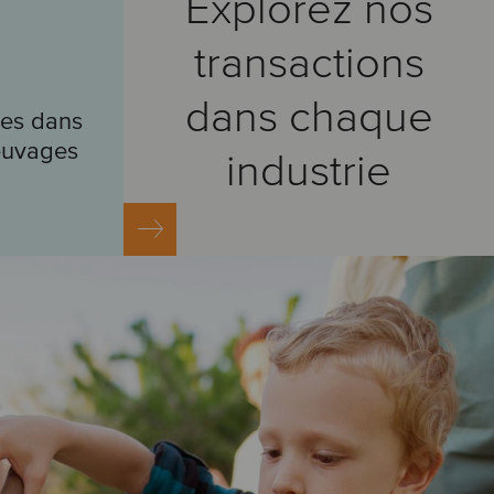
Explorez nos
transactions
dans chaque
ues dans
euvages
industrie
tions