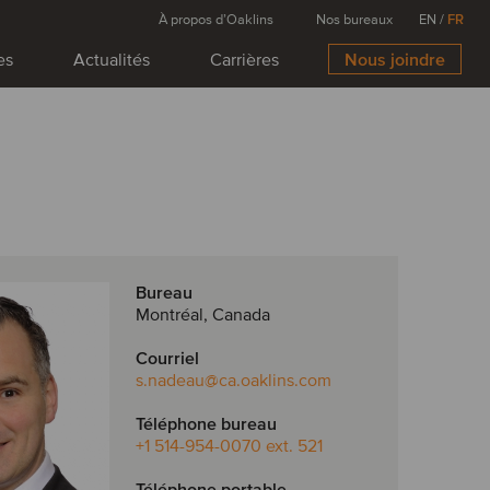
À propos d’Oaklins
Nos bureaux
EN
/
FR
es
Actualités
Carrières
Nous joindre
Bureau
Montréal, Canada
Courriel
s.nadeau
@ca.oaklins.com
Téléphone bureau
+1 514-954-0070 ext. 521