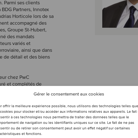
. Parmi ses clients
 à BDG Partners, Innotex
drias Horticole lors de sa
lement accompagné des
ies, Groupe St-Hubert,
mené des mandats
teurs variés et
rroviaire, ainsi que dans
 de détail et des biens
cteur chez PwC
turé et complétés de
les. Il a également
Gérer le consentement aux cookies
turé chez Hydro-Québec,
 énergétique. Sébastien
r offrir la meilleure expérience possible, nous utilisons des technologies telles qu
 affaires des HEC
 cookies pour stocker et/ou accéder aux informations relatives aux appareils. Le fait
sentir à ces technologies nous permettra de traiter des données telles que le
 CA) et détient le titre
portement de navigation ou les identifiants uniques sur ce site. Le fait de ne pas
sentir ou de retirer son consentement peut avoir un effet négatif sur certaines
actéristiques et fonctions.