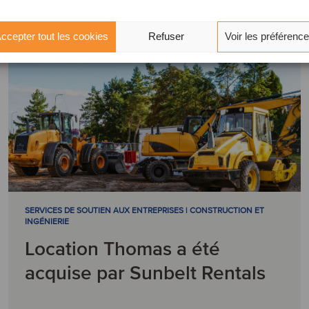
ccepter tout les cookies
Refuser
Voir les préférenc
SERVICES DE SOUTIEN AUX ENTREPRISES | CONSTRUCTION ET
INGÉNIERIE
Location Thomas a été
acquise par Sunbelt Rentals