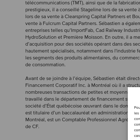
télécommunications (TMT), ainsi que de la fabrication
prestigieux, il a conseillé Stageline lors de sa vente
lors de sa vente à Clearspring Capital Partners et Bou
vente à Fulcrum Capital Partners. Sébastien a éga
entreprises telles qu’ImportFab, Cad Railway Industr
HydroSolution et Première Moisson. En outre, il a 
d’acquisition pour des sociétés opérant dans des sec
hautement spécialisés, notamment dans l'industrie fe
les segments des produits alimentaires, du commerce
de consommation.
Avant de se joindre à l’équipe, Sébastien était dire
Financement Corporatif Inc. à Montréal où il a struc
nombreuses transactions de petites et moyennes tail
travaillé dans le département de financement struc
société d’État québécoise œuvrant dans le domaine
Pou
est titulaire d’un baccalauréat en administration des
les
con
Montréal, est un Comptable Professionnel Agréé (CPA,
com
de CF.
con
car