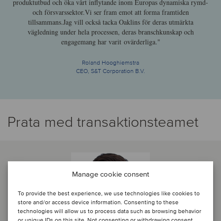
produktutbud och öka vårt inflytande inom Europas dynamiska rymd-
och försvarssektor.Vi ser fram emot att forma framtiden
tillsammans.Jag vill också tacka Oaklins för deras utmärkta
vägledning under hela processen, deras branschkunskap och
engagemang har varit ovärderliga."
Roland Hooghiemstra
CEO, S&T Corporation B.V.
Prata med transaktionsteamet
Manage cookie consent
To provide the best experience, we use technologies like cookies to
store and/or access device information. Consenting to these
technologies will allow us to process data such as browsing behavior
or unique IDs on this site. Not consenting or withdrawing consent