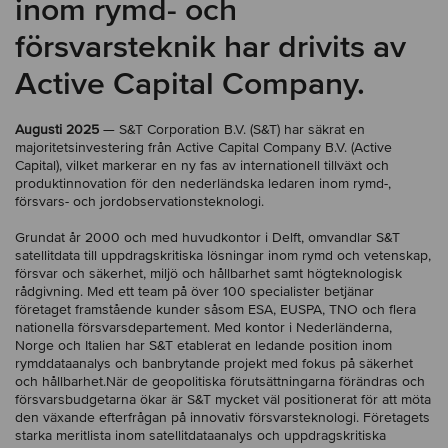
inom rymd- och
försvarsteknik har drivits av
Active Capital Company.
Augusti 2025
— S&T Corporation B.V. (S&T) har säkrat en
majoritetsinvestering från Active Capital Company B.V. (Active
Capital), vilket markerar en ny fas av internationell tillväxt och
produktinnovation för den nederländska ledaren inom rymd-,
försvars- och jordobservations­teknologi.
Grundat år 2000 och med huvudkontor i Delft, omvandlar S&T
satellitdata till uppdragskritiska lösningar inom rymd och vetenskap,
försvar och säkerhet, miljö och hållbarhet samt högteknologisk
rådgivning. Med ett team på över 100 specialister betjänar
företaget framstående kunder såsom ESA, EUSPA, TNO och flera
nationella försvarsdepartement. Med kontor i Nederländerna,
Norge och Italien har S&T etablerat en ledande position inom
rymddataanalys och banbrytande projekt med fokus på säkerhet
och hållbarhet.När de geopolitiska förutsättningarna förändras och
försvarsbudgetarna ökar är S&T mycket väl positionerat för att möta
den växande efterfrågan på innovativ försvarsteknologi. Företagets
starka meritlista inom satellitdataanalys och uppdragskritiska