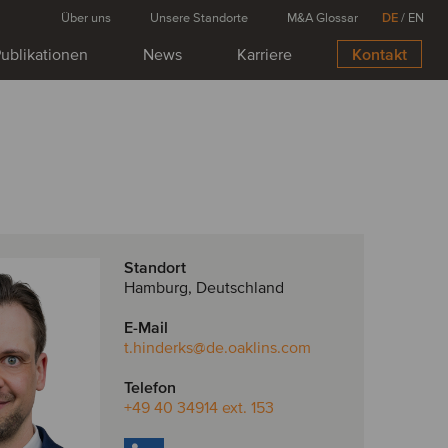
Über uns
Unsere Standorte
M&A Glossar
DE
/
EN
ublikationen
News
Karriere
Kontakt
Standort
Hamburg, Deutschland
E-Mail
t.hinderks
@de.oaklins.com
Telefon
+49 40 34914 ext. 153