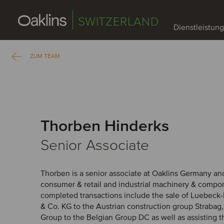
SWITZERLAND
Dienstleistun
ZUM TEAM
Thorben Hinderks
Senior Associate
Thorben is a senior associate at Oaklins Germany a
consumer & retail and industrial machinery & compon
completed transactions include the sale of Luebec
& Co. KG to the Austrian construction group Strabag
Group to the Belgian Group DC as well as assisting t