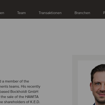
gen
Team
Transaktionen
Branchen
P
nd a member of the
ents teams. His recently
k-based Bockholdt GmbH
, the sale of the HAWITA
he shareholders of K.E.D.