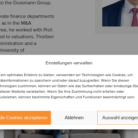
 to the Dussmann Group.
orate finance departments
l as in the M&A
ree, he worked with Prof.
ted to valuations. Thorben
ministration and a
niversity of
Einstellungen verwalten
ein optimales Erlebnis zu bieten, verwenden wir Technologien wie Cookies, um
äteinformationen zu speichern und/oder darauf zuzugreifen. Wenn Sie diesen
hnologien zustimmen, können wir Daten wie das Surfverhalten oder eindeutige IDs
 dieser Website verarbeiten. Wenn Sie Ihre Zustimmung nicht erteilen oder
ückziehen, können bestimmte Eigenschaften und Funktionen beeinträchtigt sein.
lle Cookies akzeptieren
Ablehnen
Auswahl anzeige