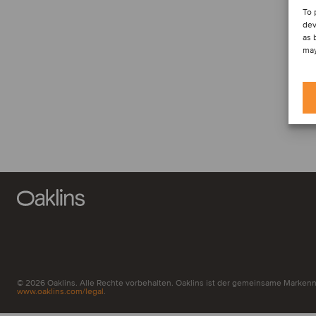
To 
dev
as 
may
© 2026 Oaklins. Alle Rechte vorbehalten. Oaklins ist der gemeinsame Markenna
www.oaklins.com/legal
.