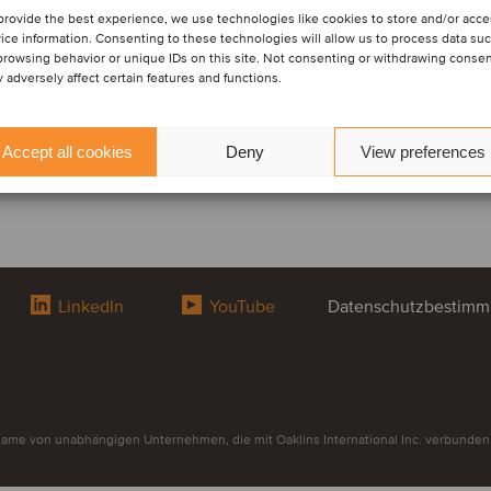
provide the best experience, we use technologies like cookies to store and/or acc
ice information. Consenting to these technologies will allow us to process data su
browsing behavior or unique IDs on this site. Not consenting or withdrawing conse
 adversely affect certain features and functions.
Accept all cookies
Deny
View preferences
LinkedIn
YouTube
Datenschutzbestim
me von unabhängigen Unternehmen, die mit Oaklins International Inc. verbunden si