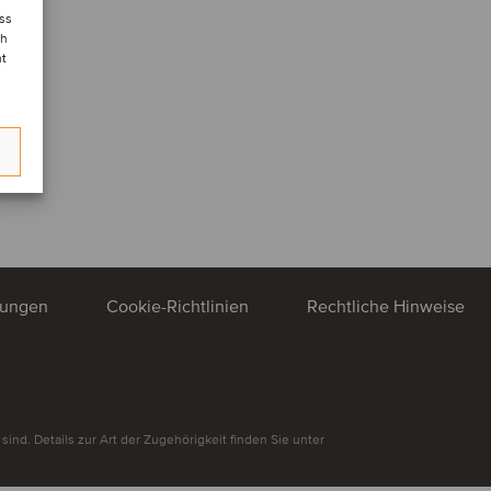
ess
ch
nt
mungen
Cookie-Richtlinien
Rechtliche Hinweise
nd. Details zur Art der Zugehörigkeit finden Sie unter