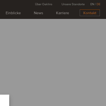
Über Oaklins
Unsere Standorte
EN
/
DE
Einblicke
News
Karriere
Kontakt