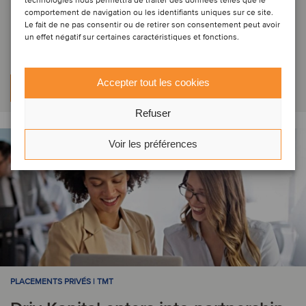
technologies nous permettra de traiter des données telles que le
Presight Solutions has been
comportement de navigation ou les identifiants uniques sur ce site.
Le fait de ne pas consentir ou de retirer son consentement peut avoir
acquired by Banyan Software
un effet négatif sur certaines caractéristiques et fonctions.
Accepter tout les cookies
En apprendre plus
Refuser
Voir les préférences
PLACEMENTS PRIVÉS | TMT