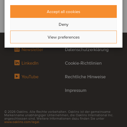
Accept all cookies
Deny
View preferences
Newsletter
Datenschutzerklärung
LinkedIn
Cookie-Richtlinien
YouTube
Rechtliche Hinweise
Impressum
© 2026 Oaklins. Alle Rechte vorbehalten. Oaklins ist der gemeinsame
Markenname unabhängiger Unternehmen, die Oaklins International Inc.
angeschlossen sind. Weitere Informationen dazu finden Sie unter
www.oaklins.com/legal
.