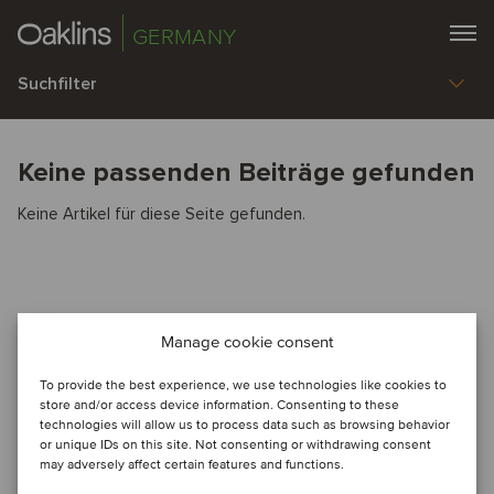
GERMANY
Suchfilter
Keine passenden Beiträge gefunden
Keine Artikel für diese Seite gefunden.
Manage cookie consent
To provide the best experience, we use technologies like cookies to
store and/or access device information. Consenting to these
technologies will allow us to process data such as browsing behavior
or unique IDs on this site. Not consenting or withdrawing consent
may adversely affect certain features and functions.