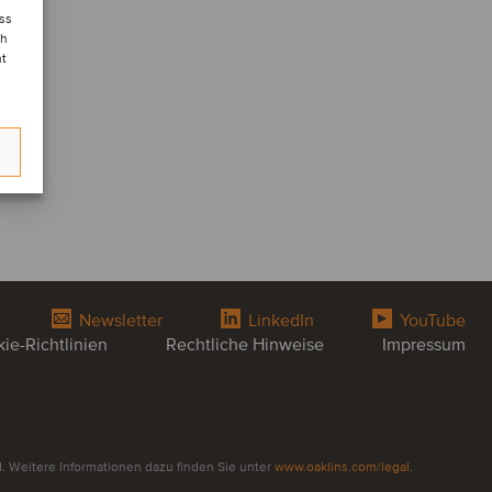
ess
ch
nt
Newsletter
LinkedIn
YouTube
ie-Richtlinien
Rechtliche Hinweise
Impressum
. Weitere Informationen dazu finden Sie unter
www.oaklins.com/legal
.