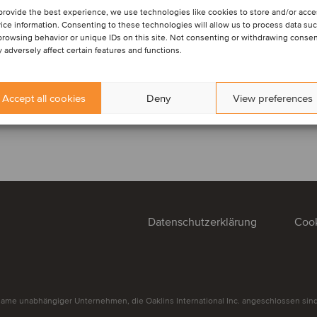
provide the best experience, we use technologies like cookies to store and/or acc
ice information. Consenting to these technologies will allow us to process data su
browsing behavior or unique IDs on this site. Not consenting or withdrawing conse
 adversely affect certain features and functions.
Accept all cookies
Deny
View preferences
Datenschutzerklärung
Cook
ame unabhängiger Unternehmen, die Oaklins International Inc. angeschlossen sind