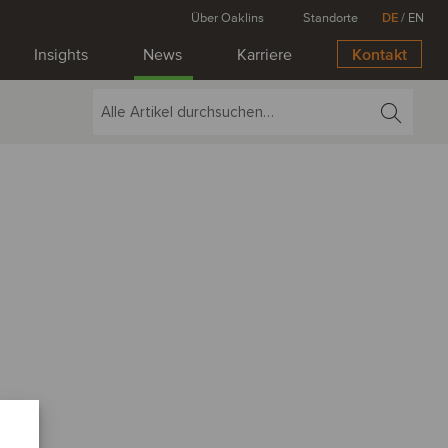
Über Oaklins
Standorte
DE
/
EN
Insights
News
Karriere
Kontakt