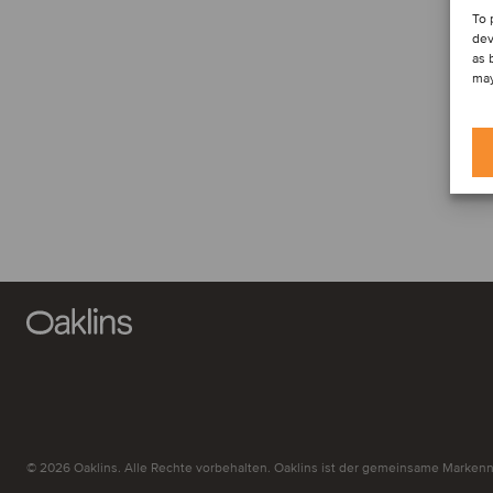
To 
dev
as 
may
© 2026 Oaklins. Alle Rechte vorbehalten. Oaklins ist der gemeinsame Markenn