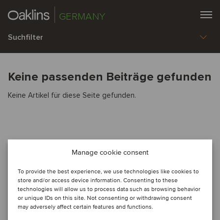
GERMANY
Suchfilter
Keine passenden Beiträge gefunden
Keine Artikel für diese Seite gefunden.
Manage cookie consent
To provide the best experience, we use technologies like cookies to
store and/or access device information. Consenting to these
technologies will allow us to process data such as browsing behavior
or unique IDs on this site. Not consenting or withdrawing consent
may adversely affect certain features and functions.