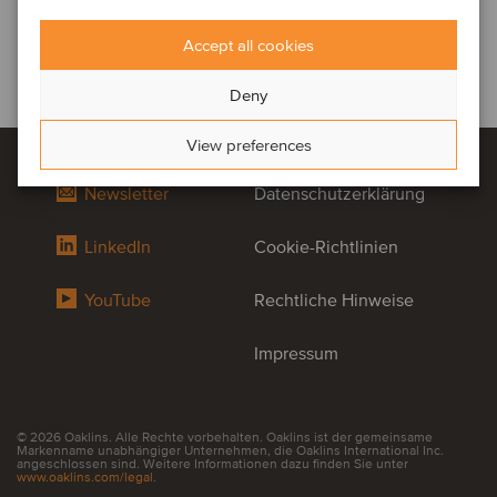
Accept all cookies
Deny
View preferences
Newsletter
Datenschutzerklärung
LinkedIn
Cookie-Richtlinien
YouTube
Rechtliche Hinweise
Impressum
© 2026 Oaklins. Alle Rechte vorbehalten. Oaklins ist der gemeinsame
Markenname unabhängiger Unternehmen, die Oaklins International Inc.
angeschlossen sind. Weitere Informationen dazu finden Sie unter
www.oaklins.com/legal
.