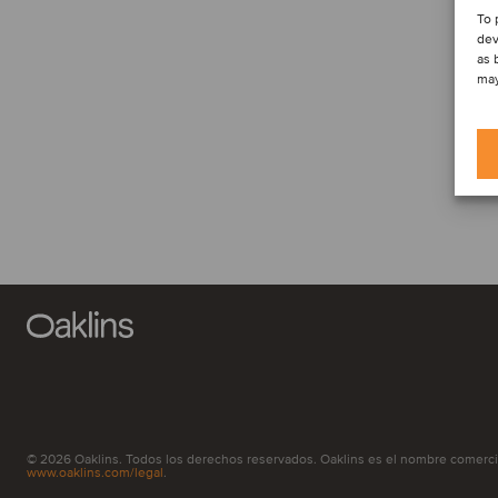
To 
dev
as 
may
© 2026 Oaklins. Todos los derechos reservados. Oaklins es el nombre comercial c
www.oaklins.com/legal
.