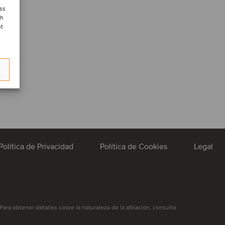
ess
ch
nt
Política de Privacidad
Política de Cookies
Legal
ra obtener detalles sobre la naturaleza de la afiliación, consulte