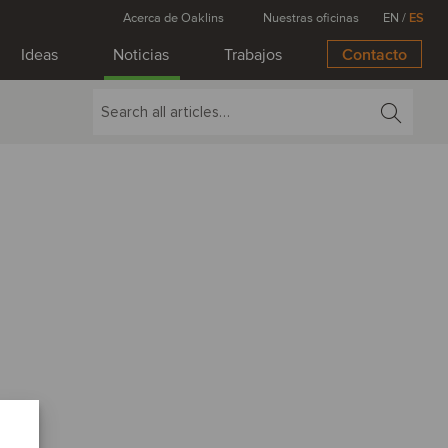
Acerca de Oaklins
Nuestras oficinas
EN
/
ES
Ideas
Noticias
Trabajos
Contacto