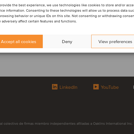
provide the best experience, we use technologies like cookies to store and/or acc
ice information. Consenting to these technologies will allow us to process data su
browsing behavior or unique IDs on this site. Not consenting or withdrawing conse
 adversely affect certain features and functions.
Accept all cookies
Deny
View preferences
LinkedIn
YouTube
olectivo de firmas miembro independientes afiliadas a Oaklins International Inc. Pa