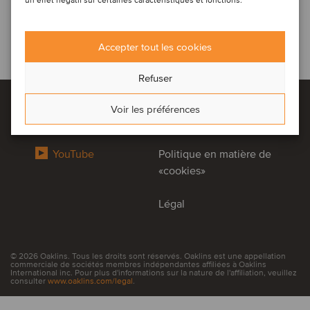
un effet négatif sur certaines caractéristiques et fonctions.
Accepter tout les cookies
Refuser
Voir les préférences
LinkedIn
Politique de confidentialité
YouTube
Politique en matière de
«cookies»
Légal
© 2026 Oaklins. Tous les droits sont réservés. Oaklins est une appellation
commerciale de sociétés membres indépendantes affiliées à Oaklins
International inc. Pour plus d'informations sur la nature de l'affiliation, veuillez
consulter
www.oaklins.com/legal
.