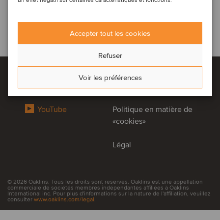
un effet négatif sur certaines caractéristiques et fonctions.
Accepter tout les cookies
Refuser
Voir les préférences
LinkedIn
Politique de confidentialité
YouTube
Politique en matière de
«cookies»
Légal
© 2026 Oaklins. Tous les droits sont réservés. Oaklins est une appellation
commerciale de sociétés membres indépendantes affiliées à Oaklins
International inc. Pour plus d'informations sur la nature de l'affiliation, veuillez
consulter
www.oaklins.com/legal
.