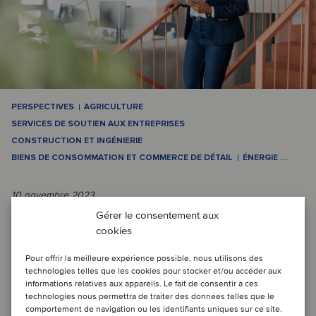
PERSPECTIVES
AGRICULTURE
SERVICES DE SOUTIEN AUX ENTREPRISES
CONSTRUCTION ET INGÉNIERIE
BIENS DE CONSOMMATION ET COMMERCE DE DÉTAIL
ÉNERGIE
…
10 novembre 2023
Gérer le consentement aux
Gérez les évolutions de l'entreprise
cookies
avec assurance pour libérer une
Pour offrir la meilleure expérience possible, nous utilisons des
technologies telles que les cookies pour stocker et/ou accéder aux
croissance transformative
informations relatives aux appareils. Le fait de consentir à ces
technologies nous permettra de traiter des données telles que le
comportement de navigation ou les identifiants uniques sur ce site.