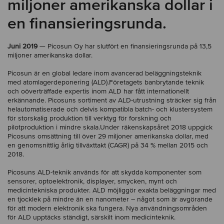
miljoner amerikanska dollar i
en finansieringsrunda.
Juni 2019
— Picosun Oy har slutfört en finansieringsrunda på 13,5
miljoner amerikanska dollar.
Picosun är en global ledare inom avancerad beläggningsteknik
med atomlagerdeponering (ALD).Företagets banbrytande teknik
och oöverträffade expertis inom ALD har fått internationellt
erkännande. Picosuns sortiment av ALD-utrustning sträcker sig från
helautomatiserade och delvis kompatibla batch- och klustersystem
för storskalig produktion till verktyg för forskning och
pilotproduktion i mindre skala.Under räkenskapsåret 2018 uppgick
Picosuns omsättning till över 29 miljoner amerikanska dollar, med
en genomsnittlig årlig tillväxttakt (CAGR) på 34 % mellan 2015 och
2018.
Picosuns ALD-teknik används för att skydda komponenter som
sensorer, optoelektronik, displayer, smycken, mynt och
medicintekniska produkter. ALD möjliggör exakta beläggningar med
en tjocklek på mindre än en nanometer – något som är avgörande
för att modern elektronik ska fungera. Nya användningsområden
för ALD upptäcks ständigt, särskilt inom medicinteknik.