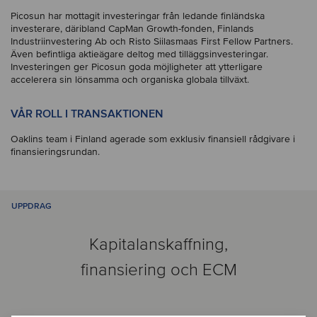
Picosun har mottagit investeringar från ledande finländska
investerare, däribland CapMan Growth-fonden, Finlands
Industriinvestering Ab och Risto Siilasmaas First Fellow Partners.
Även befintliga aktieägare deltog med tilläggsinvesteringar.
Investeringen ger Picosun goda möjligheter att ytterligare
accelerera sin lönsamma och organiska globala tillväxt.
VÅR ROLL I TRANSAKTIONEN
Oaklins team i Finland agerade som exklusiv finansiell rådgivare i
finansieringsrundan.
UPPDRAG
Kapitalanskaffning,
finansiering och ECM