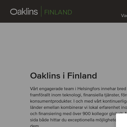
FINLAND
Vad
Oaklins i Finland
Vårt engagerade team i Helsingfors innehar bred 
framförallt inom teknologi, finansiella tjänster, f
konsumentprodukter. I och med vårt kontinuerli
länder emellan kombinerar vi lokal erfarenhet i
och finansiering med över 900 kollegor globalt. 
sida både hittar du exceptionella möjligheter och 
dem.