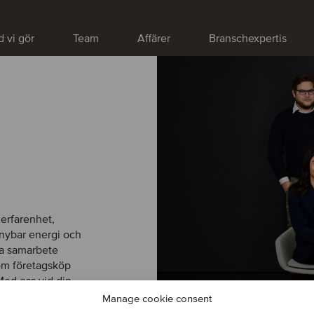
 vi gör
Team
Affärer
Branschexpertis
TMT
Presente
Zests pla
genom fö
Epassi, en av Eu
personalförmåner
erfarenhet,
Epassis tillväxta
örnybar energi och
marknadsledande
ga samarbete
nom företagsköp
Med oss vid din
Lär dig mer
förverkligar
Manage cookie consent
VÄRLDEN ÖVER