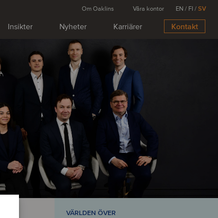
Om Oaklins
Våra kontor
EN
/
FI
/
SV
Insikter
Nyheter
Karriärer
Kontakt
rad affär:
ttform får större räckvidd
rvärv av Epassi
ropas ledande leverantörer av teknik för
, har gått samman med Zest. Förvärvet stödjer
mbitioner i Storbritannien och utökar företagets
 produktutbud.
VÄRLDEN ÖVER