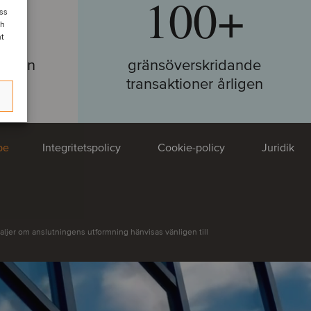
100+
ess
ch
nt
ärlden
gränsöverskridande
transaktioner årligen
okus:
be
Integritetspolicy
Cookie-policy
Juridik
parallel deals and market
es: how a complex sale
succeeded through trust
sparency
aljer om anslutningens utformning hänvisas vänligen till
ratade med Erik Bentschap Knook, delägare och
Sun, Mark van Rijn, medgrundare och managing