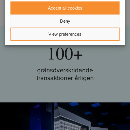
över
Accept all cookies
Deny
VÄRLDEN ÖVER
View preferences
100+
gränsöverskridande
transaktioner årligen