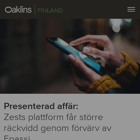
FINLAND
Presenterad affär:
Zests plattform får större
räckvidd genom förvärv av
Epassi