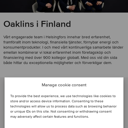
Oaklins i Finland
Vårt engagerade team i Helsingfors innehar bred erfarenhet,
framförallt inom teknologi, finansiella tjänster, förnybar energi och
konsumentprodukter. I och med vårt kontinuerliga samarbete länder
emellan kombinerar vi lokal erfarenhet inom företagsköp och
finansiering med över 900 kollegor globalt. Med oss vid din sida
både hittar du exceptionella möjligheter och förverkligar dem.
VÄRLDEN ÖVER
Manage cookie consent
500
To provide the best experience, we use technologies like cookies to
store and/or access device information. Consenting to these
technologies will allow us to process data such as browsing behavior
or unique IDs on this site. Not consenting or withdrawing consent
may adversely affect certain features and functions.
aktiva mandat världen