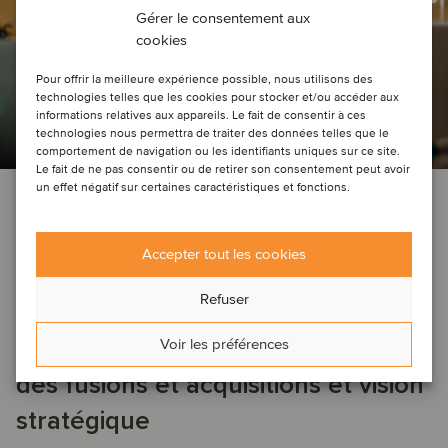
Gérer le consentement aux
cookies
Pour offrir la meilleure expérience possible, nous utilisons des
technologies telles que les cookies pour stocker et/ou accéder aux
informations relatives aux appareils. Le fait de consentir à ces
technologies nous permettra de traiter des données telles que le
comportement de navigation ou les identifiants uniques sur ce site.
Le fait de ne pas consentir ou de retirer son consentement peut avoir
un effet négatif sur certaines caractéristiques et fonctions.
DEAL NEWS
AÉROSPATIAL, DÉFENSE ET SÉCURITÉ
AGRICULTURE
AUTOMOBILE
SERVICES DE SOUTIEN AUX ENTREPRISES
CONSTRUCTION ET INGÉNIERIE
…
Accepter tout les cookies
9 juillet 2024
Refuser
Refonte des industries : Points forts
Voir les préférences
des fusions et acquisitions et vision
stratégique