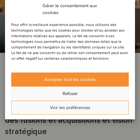
Gérer le consentement aux
cookies
Pour offrir la meilleure expérience possible, nous utilisons des
technologies telles que les cookies pour stocker et/ou accéder aux
informations relatives aux appareils. Le fait de consentir à ces
technologies nous permettra de traiter des données telles que le
comportement de navigation ou les identifiants uniques sur ce site.
Le fait de ne pas consentir ou de retirer son consentement peut avoir
un effet négatif sur certaines caractéristiques et fonctions.
DEAL NEWS
AÉROSPATIAL, DÉFENSE ET SÉCURITÉ
AGRICULTURE
AUTOMOBILE
SERVICES DE SOUTIEN AUX ENTREPRISES
CONSTRUCTION ET INGÉNIERIE
…
Accepter tout les cookies
9 juillet 2024
Refuser
Refonte des industries : Points forts
Voir les préférences
des fusions et acquisitions et vision
stratégique