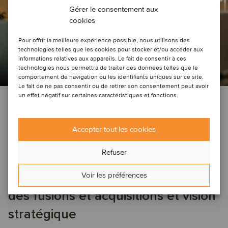
Gérer le consentement aux
cookies
Pour offrir la meilleure expérience possible, nous utilisons des
technologies telles que les cookies pour stocker et/ou accéder aux
informations relatives aux appareils. Le fait de consentir à ces
technologies nous permettra de traiter des données telles que le
comportement de navigation ou les identifiants uniques sur ce site.
Le fait de ne pas consentir ou de retirer son consentement peut avoir
un effet négatif sur certaines caractéristiques et fonctions.
DEAL NEWS
AÉROSPATIAL, DÉFENSE ET SÉCURITÉ
AGRICULTURE
AUTOMOBILE
SERVICES DE SOUTIEN AUX ENTREPRISES
CONSTRUCTION ET INGÉNIERIE
…
Accepter tout les cookies
9 juillet 2024
Refuser
Refonte des industries : Points forts
Voir les préférences
des fusions et acquisitions et vision
stratégique