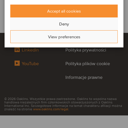
Accept all cookies
Deny
View preferences
LinkedIn
Polityka prywatności
YouTube
Polityka plików cookie
Informacje prawne
© 2026 Oaklins. Wszystkie prawa zastrzeżone. Oaklins to wspólna nazwa
handlowa niezależnych firm członkowskich stowarzyszonych z Oaklins
International Inc. Szczegółowe informacje na temat charakteru afiliacji można
znaleźć na stronie
www.oaklins.com/legal
.