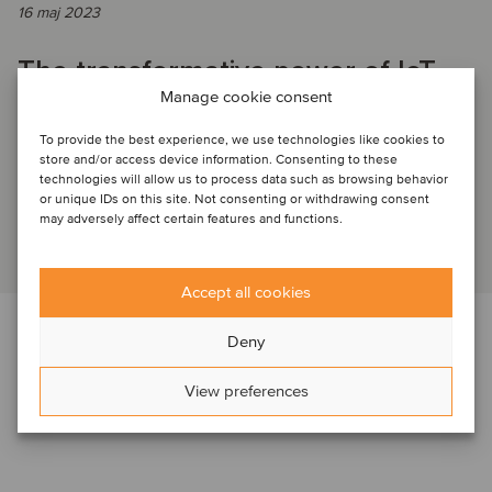
16 maj 2023
The transformative power of IoT
Manage cookie consent
for a sustainable future
To provide the best experience, we use technologies like cookies to
store and/or access device information. Consenting to these
technologies will allow us to process data such as browsing behavior
IoT WEBINAR – The transformative power of IoT for a
or unique IDs on this site. Not consenting or withdrawing consent
sustainable future
may adversely affect certain features and functions.
Läs artikel
Accept all cookies
Deny
View preferences