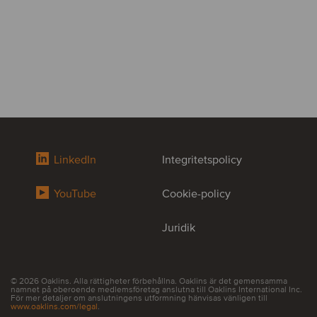
LinkedIn
Integritetspolicy
YouTube
Cookie-policy
Juridik
© 2026 Oaklins. Alla rättigheter förbehållna. Oaklins är det gemensamma
namnet på oberoende medlemsföretag anslutna till Oaklins International Inc.
För mer detaljer om anslutningens utformning hänvisas vänligen till
www.oaklins.com/legal
.