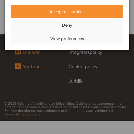
Accept all cookies
Deny
View preferences
LinkedIn
Integritetspolicy
YouTube
Cookie-policy
Juridik
© 2026 Oaklins. Alla rättigheter förbehållna. Oaklins är det gemensamma
namnet på oberoende medlemsföretag anslutna till Oaklins International Inc.
För mer detaljer om anslutningens utformning hänvisas vänligen till
www.oaklins.com/legal
.