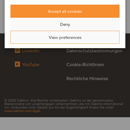
Accept all cookies
Deny
View preferences
LinkedIn
Datenschutzbestimmungen
YouTube
Cookie-Richtlinien
Rechtliche Hinweise
© 2026 Oaklins. Alle Rechte vorbehalten. Oaklins ist der gemeinsame
Markenname von unabhängigen Unternehmen, die mit Oaklins International
Inc. verbunden sind. Details zur Art der Zugehörigkeit finden Sie unter
www.oaklins.com/legal
.