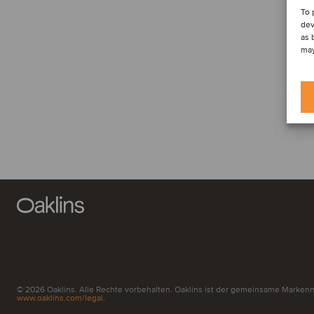
To 
dev
as 
may
© 2026 Oaklins. Alle Rechte vorbehalten. Oaklins ist der gemeinsame Markenna
www.oaklins.com/legal
.