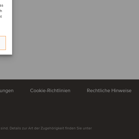
ess
ch
nt
mungen
Cookie-Richtlinien
Rechtliche Hinweise
nd. Details zur Art der Zugehörigkeit finden Sie unter