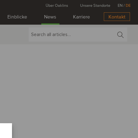
Über Oaklins
Unsere Standorte
EN
/
DE
Einblicke
News
Karriere
Kontakt