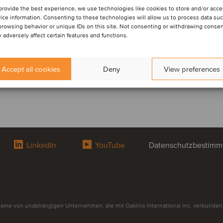
provide the best experience, we use technologies like cookies to store and/or acc
ice information. Consenting to these technologies will allow us to process data su
browsing behavior or unique IDs on this site. Not consenting or withdrawing conse
 adversely affect certain features and functions.
Accept all cookies
Deny
View preferences
LinkedIn
YouTube
Datenschutzbestim
me von unabhängigen Unternehmen, die mit Oaklins International Inc. verbunden si