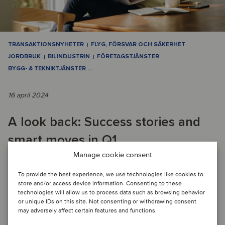
TRANSAKTIONSNYHETER
FLYG, FÖRSVAR OCH SÄKERHET
JORDBRUK
BILINDUSTRIN
FÖRETAGSTJÄNSTER
BYGG- & TEKNIKTJÄNSTER
…
16 april 2024
A look back: Success stories and
smart moves in Q1
Manage cookie consent
M&A-AKTIVITET UNDER KVARTALET: Första kvartalet
To provide the best experience, we use technologies like cookies to
store and/or access device information. Consenting to these
präglades av hög aktivitet med betydande M&A-aktivitet
technologies will allow us to process data such as browsing behavior
inom flera områden. TMT-sektorn utmärkte sig...
or unique IDs on this site. Not consenting or withdrawing consent
may adversely affect certain features and functions.
Läs artikel