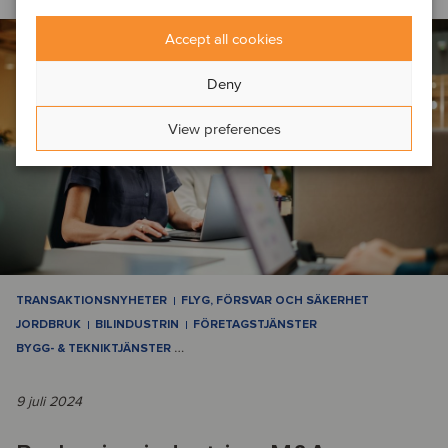
Accept all cookies
Deny
View preferences
TRANSAKTIONSNYHETER
FLYG, FÖRSVAR OCH SÄKERHET
JORDBRUK
BILINDUSTRIN
FÖRETAGSTJÄNSTER
BYGG- & TEKNIKTJÄNSTER
…
9 juli 2024