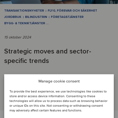
TRANSAKTIONSNYHETER
FLYG, FÖRSVAR OCH SÄKERHET
JORDBRUK
BILINDUSTRIN
FÖRETAGSTJÄNSTER
BYGG- & TEKNIKTJÄNSTER
…
15 oktober 2024
Strategic moves and sector-
specific trends
M&A-AKTIVITET UNDER KVARTALET: Från att säkra
Manage cookie consent
tillväxtkapital till att hitta framtida partners speglar Oaklins
transaktioner under Q3 en strategisk...
To provide the best experience, we use technologies like cookies to
store and/or access device information. Consenting to these
Läs artikel
technologies will allow us to process data such as browsing behavior
or unique IDs on this site. Not consenting or withdrawing consent
may adversely affect certain features and functions.