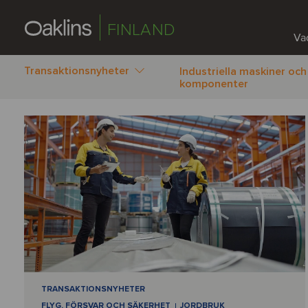
FINLAND
Vad
Transaktionsnyheter
Industriella maskiner och
komponenter
TRANSAKTIONSNYHETER
FLYG, FÖRSVAR OCH SÄKERHET
JORDBRUK