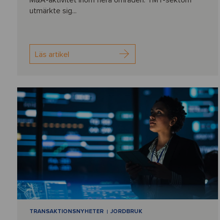
M&A-aktivitet inom flera områden. TMT-sektorn
utmärkte sig...
Läs artikel
TRANSAKTIONSNYHETER
JORDBRUK