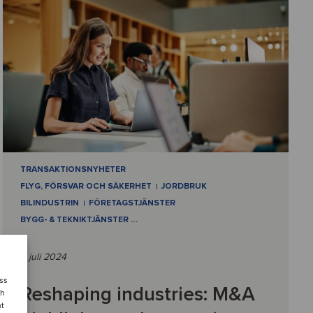
TRANSAKTIONSNYHETER
FLYG, FÖRSVAR OCH SÄKERHET
JORDBRUK
BILINDUSTRIN
FÖRETAGSTJÄNSTER
BYGG- & TEKNIKTJÄNSTER
…
9 juli 2024
ess
Reshaping industries: M&A
ch
nt