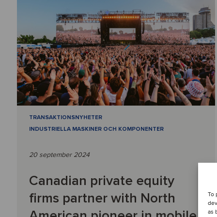
TRANSAKTIONSNYHETER
INDUSTRIELLA MASKINER OCH KOMPONENTER
20 september 2024
Canadian private equity
firms partner with North
To 
dev
American pioneer in mobile
as 