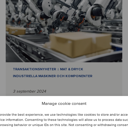
TRANSAKTIONSNYHETER
MAT & DRYCK
INDUSTRIELLA MASKINER OCH KOMPONENTER
3 september 2024
Manage cookie consent
UK leader in robotic
packaging joins a global
provide the best experience, we use technologies like cookies to store and/or acc
ice information. Consenting to these technologies will allow us to process data su
leader in advanced
browsing behavior or unique IDs on this site. Not consenting or withdrawing conse