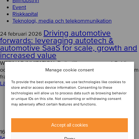
Bilindustrin
Event
Riskkapital
Teknologi, media och telekommunikation
Driving automotive
24 februari 2026
forwards: leveraging autotech &
automotive SaaS for scale, growth and
increased value
WEBINAR INVITATION: Delta tillsammans med Oaklins
och en panel av framstående experter i en diskussion om
Manage cookie consent
framtiden för SaaS-plattformar inom fordo...
To provide the best experience, we use technologies like cookies to
Läs artikel
store and/or access device information. Consenting to these
technologies will allow us to process data such as browsing behavior
or unique IDs on this site. Not consenting or withdrawing consent
AI
may adversely affect certain features and functions.
Event
Teknologi, media och telekommunikation
Accept all cookies
The transformative power of
16 maj 2023
IoT for a sustainable future
Deny