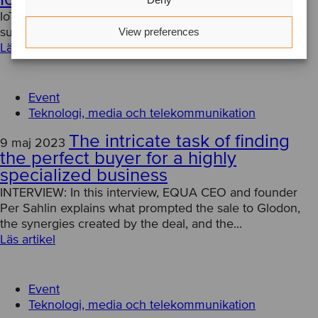
IoT WEBINAR – The transformative power of IoT for a
sustainable future
View preferences
Läs artikel
Event
Teknologi, media och telekommunikation
The intricate task of finding
9 maj 2023
the perfect buyer for a highly
specialized business
INTERVIEW: In this interview, EQUA CEO and founder
Per Sahlin explains what prompted the sale to Glodon,
the synergies created by the deal, and the...
Läs artikel
Event
Teknologi, media och telekommunikation