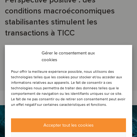
Perspective positive : des
conditions macroéconomiques
stabilisantes stimulent les
transactions à TICC
Gérer le consentement aux
TICC SPOT ON: (EN) Dans notre dernier rapport TICC Spot
cookies
On, nous explorons les raisons derrière cette tendance
positive, allant des conditions mac...
Pour offrir la meilleure expérience possible, nous utilisons des
Lire l'article
technologies telles que les cookies pour stocker et/ou accéder aux
informations relatives aux appareils. Le fait de consentir à ces
technologies nous permettra de traiter des données telles que le
comportement de navigation ou les identifiants uniques sur ce site.
Le fait de ne pas consentir ou de retirer son consentement peut avoir
un effet négatif sur certaines caractéristiques et fonctions.
Accepter tout les cookies