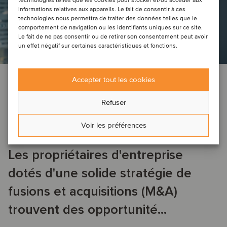
technologies telles que les cookies pour stocker et/ou accéder aux
informations relatives aux appareils. Le fait de consentir à ces
technologies nous permettra de traiter des données telles que le
comportement de navigation ou les identifiants uniques sur ce site.
Le fait de ne pas consentir ou de retirer son consentement peut avoir
un effet négatif sur certaines caractéristiques et fonctions.
NOUVELLES DE LA SOCIÉTÉ
PERSPECTIVES
Accepter tout les cookies
AÉROSPATIAL, DÉFENSE ET SÉCURITÉ
AGRICULTURE
AUTOMOBILE
SERVICES DE SOUTIEN AUX ENTREPRISES
…
Refuser
Voir les préférences
9 novembre 2023
Les propriétaires d'entreprise
dotés d'une solide stratégie de
fusions et acquisitions (M&A)
trouvent des opportunité...