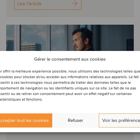
Lire l'article
Gérer le consentement aux cookies
r offrir la meilleure expérience possible, nous utilisons des technologies telles qu
 cookies pour stocker et/ou accéder aux informations relatives aux appareils. Le fait
sentir à ces technologies nous permettra de traiter des données telles que le
portement de navigation ou les identifiants uniques sur ce site. Le fait de ne pas
sentir ou de retirer son consentement peut avoir un effet négatif sur certaines
actéristiques et fonctions.
NOUVELLES DE LA SOCIÉTÉ
PERSPECTIVES
AÉROSPATIAL, DÉFENSE ET SÉCURITÉ
AGRICULTURE
AUTOMOBILE
ccepter tout les cookies
Refuser
Voir les préférenc
SERVICES DE SOUTIEN AUX ENTREPRISES
…