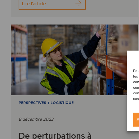
Lire l'article
Pou
les
con
com
con
car
PERSPECTIVES
LOGISTIQUE
A
8 décembre 2023
De perturbations à