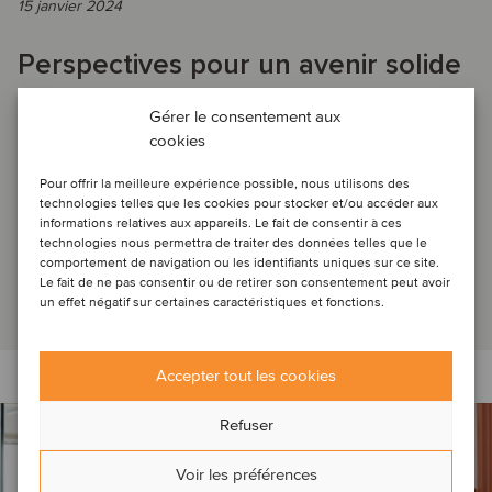
15 janvier 2024
Perspectives pour un avenir solide
dans un paysage en constante
Gérer le consentement aux
évolution.
cookies
Pour offrir la meilleure expérience possible, nous utilisons des
technologies telles que les cookies pour stocker et/ou accéder aux
QUARTERLY INSIGHTS: (EN) De la diversité dans les fusions
informations relatives aux appareils. Le fait de consentir à ces
et acquisitions à la puissance de l'intelligence artificielle
technologies nous permettra de traiter des données telles que le
comportement de navigation ou les identifiants uniques sur ce site.
dans le domaine de la santé...
Le fait de ne pas consentir ou de retirer son consentement peut avoir
Lire l'article
un effet négatif sur certaines caractéristiques et fonctions.
Accepter tout les cookies
Refuser
Voir les préférences